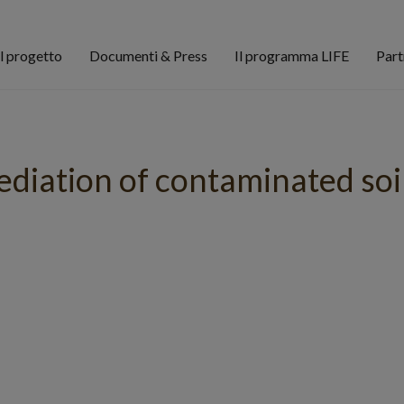
Il progetto
Documenti & Press
Il programma LIFE
Part
diation of contaminated soi