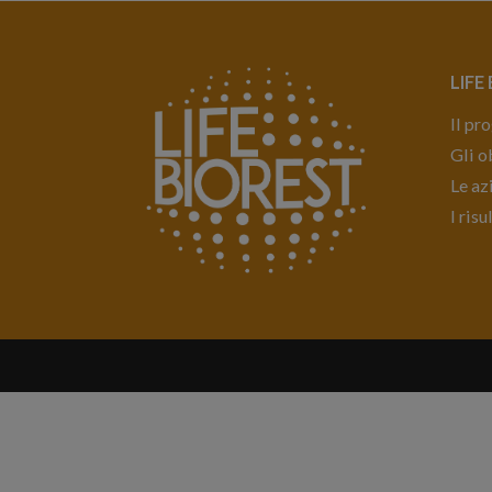
LIFE
Il pr
Gli o
Le az
I risu