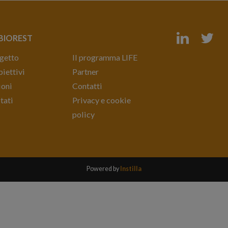
 BIOREST
ogetto
Il programma LIFE
biettivi
Partner
ioni
Contatti
ltati
Privacy e cookie
policy
Powered by
Instilla