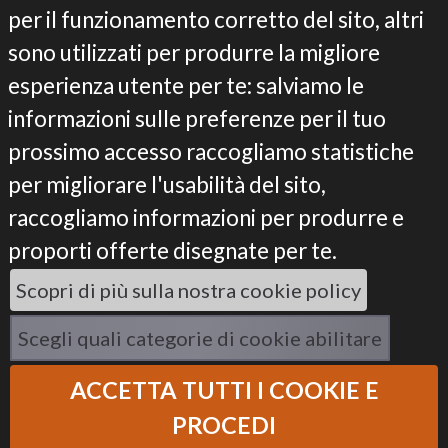
per il funzionamento corretto del sito, altri
sono utilizzati per produrre la migliore
LIFE BIOREST
esperienza utente per te: salviamo le
informazioni sulle preferenze per il tuo
Il progetto
Gli obiettivi
prossimo accesso raccogliamo statistiche
Le azioni
per migliorare l'usabilità del sito,
I risultati
raccogliamo informazioni per produrre e
Il programma LIFE
proporti offerte disegnate per te.
Partner
Contatti
Scopri di più sulla nostra cookie policy
Privacy e cookie policy
Scegli quali categorie di cookie abilitare
ACCETTA TUTTI I COOKIE E
PROCEDI
Powered by
Instilla