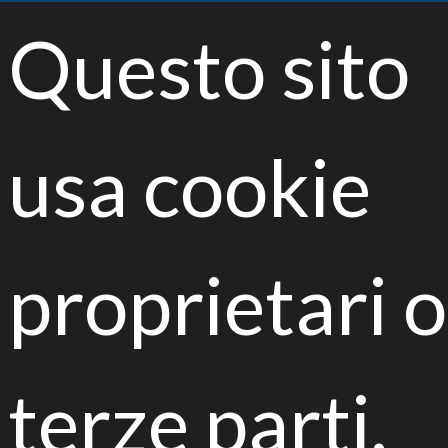
<
Questo sito
Toggle
navigatio
usa cookie
Inquinamento del suolo
proprietari o
Sfide e opportunità del
biorisanamento
terze parti.
Parma, 18 dicembre 2019