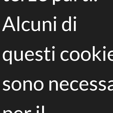
Alcuni di
Palazzo Giordani Provincia di Parma | Viale Martiri
questi cooki
della Libertà 15, 43123 Parma
In Italia l’inquinamento da idrocarburi è attestato nel
53,7% dei Siti di Interesse Nazionale (SIN) - 23 siti
complessivi - e rappresenta un’emergenza
sono necessa
ambientale di rilievo in gran parte irrisolta. Sono oltre
9.487 invece i Siti di Interesse regionale (SIR) che
necessitano ancora di interventi di bonifica, o di
ulteriori accertamenti, fra i quali oltre 2.000
contaminati da idrocarburi (petrolio e derivati). Dopo
per il
tre anni di sperimentazione il progetto LIFE
BIOREST restituisce un modello sostenibile ed