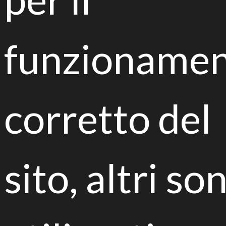
efficiente di biorisanamento testato presso il SIN di
Fidenza.
funzioname
13.30 > Registrazione partecipanti
14.00 >
Sfide e impatti del modello Life Biorest
Ilaria Re, Consorzio Italbiotec
14.15 >
Soluzioni biologiche per la
contaminazione del suolo da idrocarburi
corretto del
Federica Spina, Università degli Studi di Torino
14.35 >
Applicazione industriale di microrganismi
ai suoli contaminati
Fabrizio Beltrametti, Actygea Srl
sito, altri so
15.00 >
Rivegetazione e recupero delle funzionali
ecologiche del suolo
Edoardo Puglisi, Università Cattolica del Sacro
Cuore
15.20 >
Life Cycle Assessment e biorisanamento