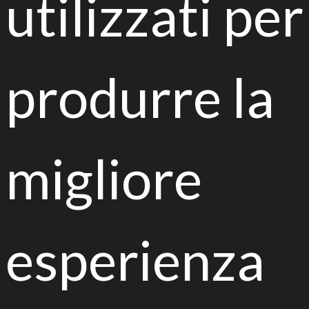
utilizzati per
Giuliana D’Imporzano, Consorzio Italbiotec
15.40 >
Biodisponibilità dei contaminati nel
suolo: la misurazione della decontaminazione
produrre la
José-Julio Ortega-Calvo, Consejo Superior de
Investigaciones Cientificas
16.05 >
Sistemi di monitoraggio della
decontaminazione del suolo
Fabrizio Bandini, ARPAE Emilia-Romagna
migliore
Conclusioni e discussione
Iscrizioni:
https://biorisanamentodelsuolo.event
brite.it
esperienza
Programma
PDF
Tieniti aggiornato su tutte le