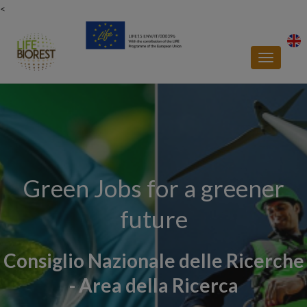
<
Toggle
navigatio
Green Jobs for a greener
future
Consiglio Nazionale delle Ricerche
- Area della Ricerca