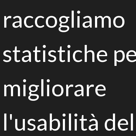
raccogliamo
statistiche p
LIFE BIOREST
Il progetto
Gli obiettivi
Le azioni
migliorare
I risultati
Il programma LIFE
Partner
Contatti
l'usabilità del
Privacy e cookie policy