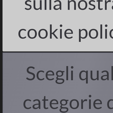
sulla nostr
cookie poli
Scegli qual
LIFE BIOREST
Il progetto
Gli obiettivi
Le azioni
categorie 
I risultati
Il programma LIFE
Partner