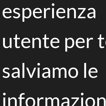
esperienza
Abstract:
Bioremediation of contaminated land by
autochtonous fungi: life-biorest strategy
LIFE
#Biorest
participates in
#BIOBIO
2017
utente per t
international congress for bioremediation
#green
#pollution
,
#environment
https://t.co/Gh9okrhItZ
— Consorzio Italbiotec (@Italbiotec)
1 aprile 2017
salviamo le
Tieniti aggiornato su tutte le
informazion
novità di LIFE Biorest!