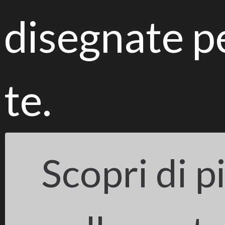
disegnate p
te.
Funghi e batteri alleati del biorisanamento
Scopri di p