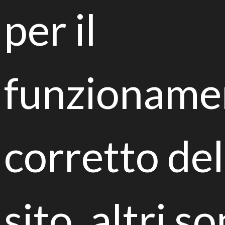
incoraggia la partecipazione di giovani scienziati nelle
per il
prime fasi della loro carriera.
funzioname
corretto del
Il team di ricerca dell'
Università degli Studi di
Torino
guidato dalla Prof.ssa
Cristina Varese
,
illustrerà gli obiettivi, la strategia e i risultati finora
raggiunti dal progetto LIFE BIOREST, in particolare
dell'importante attività di ricerca di screening di
sito, altri s
ceppi fungini ad alta capacità di degradare
idrocarburi e miscele di benzene. Il team torinese