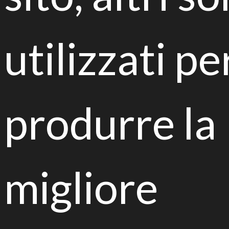
ricopre il fondamentale ruolo di coordinamento della
prima fase di sviluppo del progetto, incentrata sulla
selezione dei consorzi microbici più perfomanti,
utilizzati pe
attraverso i quali sarà possibile procedere al
trattamento
in situ
del suolo contaminato.
Il gruppo di ricerca appartiene alla
Mycotheca
Universitatis Taurinenesis
(MUT) la collezione
micologica del Dipartimento di Scienze della Vita e
produrre la
Biologia dei Sistemi dell’Università degli Studi di
Torino. Una delle più importanti banche di
biodiversità fungina in Italia, caratterizzata da un alto
valore sistematico, ecologico e applicativo.
migliore